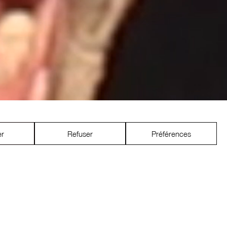
er
Refuser
Préférences
a peau d’un tueur en série et
aux côtés de Jodie Foster.