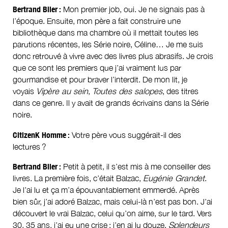
Bertrand Blier :
Mon premier job, oui. Je ne signais pas à
l’époque. Ensuite, mon père a fait construire une
bibliothèque dans ma chambre où il mettait toutes les
parutions récentes, les Série noire, Céline… Je me suis
donc retrouvé à vivre avec des livres plus abrasifs. Je crois
que ce sont les premiers que j’ai vraiment lus par
gourmandise et pour braver l’interdit. De mon lit, je
voyais
Vipère au sein
,
Toutes des salopes
, des titres
dans ce genre. Il y avait de grands écrivains dans la Série
noire.
CitizenK Homme :
Votre père vous suggérait-il des
lectures ?
Bertrand Blier :
Petit à petit, il s’est mis à me conseiller des
livres. La première fois, c’était Balzac,
Eugénie Grandet
.
Je l’ai lu et ça m’a épouvantablement emmerdé. Après
bien sûr, j’ai adoré Balzac, mais celui-là n’est pas bon. J’ai
découvert le vrai Balzac, celui qu’on aime, sur le tard. Vers
30, 35 ans, j’ai eu une crise : j’en ai lu douze.
Splendeurs