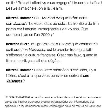
de fil : “Robert Laffont va vous engager.” Un conte de fées !
Le livre a marché et on a fait le film.
CitizenK Homme :
Paul Morand évoque le film dans
son
Journal
: “Le vice s’étale au soleil. La frontière du film
porno est franchie. Inimaginable il y a 25 ans. Que
donnera-t-on en l’an 2000 ?”
Bertrand Blier :
Je l’ignorais mais il paraît que Zemmour a
écrit que
Les Valseuses
est le premier truc qui a fait
s’effondrer la culture française. C’est pas faux, quand le
film est sorti, ça a fait des dégâts.
CitizenK Homme :
Dans votre panthéon d’écrivains, il y a
Céline, c’est à lui que vous pensiez en écrivant
Les
Valseuses
?
Bertrand Blier :
Oui, j’ai voulu commencer comme
le
Voyage
. Je l’ai relu en écrivant
Les Valseuses
, parce
LE GRAND KAPITAL et ses
Partenaires
utilisent des cookies et autres traceurs
que je voulais me donner un coup de pied dans le cul, me
sur ce site internet pour pour stocker et/ou accéder aux informations des
appareils. Le fait de consentir à ces technologies nous permettra de traiter des
réveiller, et c’est vrai que Céline, il n’y a pas mieux, c’est le