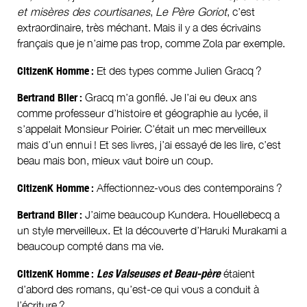
et misères des courtisanes
,
Le Père Goriot
, c’est
extraordinaire, très méchant. Mais il y a des écrivains
français que je n’aime pas trop, comme Zola par exemple.
CitizenK Homme :
Et des types comme Julien Gracq ?
Bertrand Blier :
Gracq m’a gonflé. Je l’ai eu deux ans
comme professeur d’histoire et géographie au lycée, il
s’appelait Monsieur Poirier. C’était un mec merveilleux
mais d’un ennui ! Et ses livres, j’ai essayé de les lire, c’est
beau mais bon, mieux vaut boire un coup.
CitizenK Homme :
Affectionnez-vous des contemporains ?
Bertrand Blier :
J’aime beaucoup Kundera. Houellebecq a
un style merveilleux. Et la découverte d’Haruki Murakami a
beaucoup compté dans ma vie.
CitizenK Homme :
Les Valseuses
et
Beau-père
étaient
d’abord des romans, qu’est-ce qui vous a conduit à
l’écriture ?