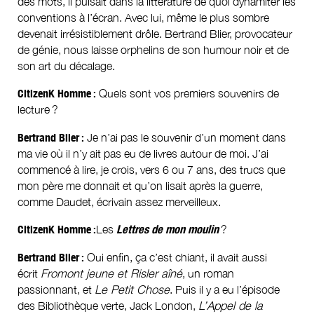
des mots, il puisait dans la littérature de quoi dynamiter les
conventions à l’écran. Avec lui, même le plus sombre
devenait irrésistiblement drôle. Bertrand Blier, provocateur
de génie, nous laisse orphelins de son humour noir et de
son art du décalage.
CitizenK Homme :
Quels sont vos premiers souvenirs de
lecture ?
Bertrand Blier :
Je n’ai pas le souvenir d’un moment dans
ma vie où il n’y ait pas eu de livres autour de moi. J’ai
commencé à lire, je crois, vers 6 ou 7 ans, des trucs que
mon père me donnait et qu’on lisait après la guerre,
comme Daudet, écrivain assez merveilleux.
CitizenK Homme :
Les
Lettres de mon moulin
?
Bertrand Blier :
Oui enfin, ça c’est chiant, il avait aussi
écrit
Fromont jeune et Risler aîné
, un roman
passionnant, et
Le Petit Chose
. Puis il y a eu l’épisode
des Bibliothèque verte, Jack London,
L’Appel de la