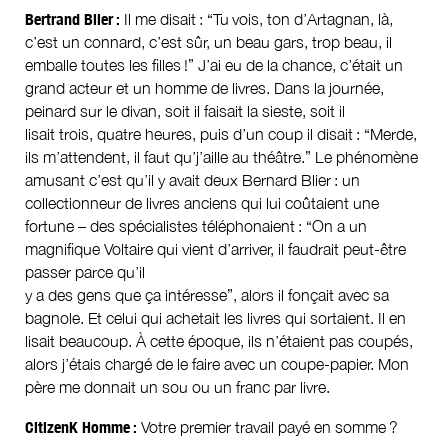
Bertrand Blier :
Il me disait : “Tu vois, ton d’Artagnan, là,
c’est un connard, c’est sûr, un beau gars, trop beau, il
emballe toutes les filles !” J’ai eu de la chance, c’était un
grand acteur et un homme de livres. Dans la journée,
peinard sur le divan, soit il faisait la sieste, soit il
lisait trois, quatre heures, puis d’un coup il disait : “Merde,
ils m’attendent, il faut qu’j’aille au théâtre.” Le phénomène
amusant c’est qu’il y avait deux Bernard Blier : un
collectionneur de livres anciens qui lui coûtaient une
fortune – des spécialistes téléphonaient : “On a un
magnifique Voltaire qui vient d’arriver, il faudrait peut-être
passer parce qu’il
y a des gens que ça intéresse”, alors il fonçait avec sa
bagnole. Et celui qui achetait les livres qui sortaient. Il en
lisait beaucoup. À cette époque, ils n’étaient pas coupés,
alors j’étais chargé de le faire avec un coupe-papier. Mon
père me donnait un sou ou un franc par livre.
CitizenK Homme :
Votre premier travail payé en somme ?