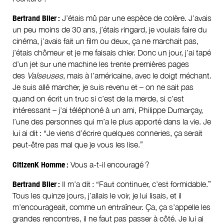
Bertrand Blier :
J’étais mû par une espèce de colère. J’avais
un peu moins de 30 ans, j’étais ringard, je voulais faire du
cinéma, j’avais fait un film ou deux, ça ne marchait pas,
j’étais chômeur et je me faisais chier. Donc un jour, j’ai tapé
d’un jet sur une machine les trente premières pages
des
Valseuses
, mais à l’américaine, avec le doigt méchant.
Je suis allé marcher, je suis revenu et – on ne sait pas
quand on écrit un truc si c’est de la merde, si c’est
intéressant – j’ai téléphoné à un ami, Philippe Dumarçay,
l’une des personnes qui m’a le plus apporté dans la vie. Je
lui ai dit : “Je viens d’écrire quelques conneries, ça serait
peut-être pas mal que je vous les lise.”
CitizenK Homme :
Vous a-t-il encouragé ?
Bertrand Blier :
Il m’a dit : “Faut continuer, c’est formidable.”
Tous les quinze jours, j’allais le voir, je lui lisais, et il
m’encourageait, comme un entraîneur. Ça, ça s’appelle les
grandes rencontres, il ne faut pas passer à côté. Je lui ai