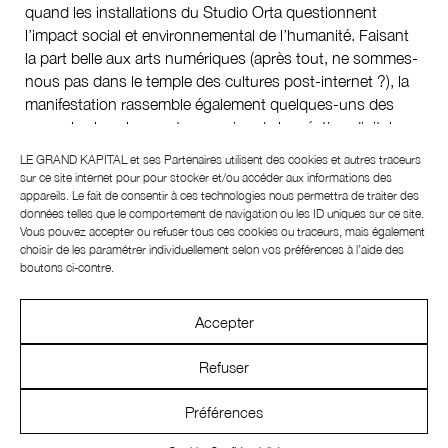
quand les installations du Studio Orta questionnent
l’impact social et environnemental de l’humanité. Faisant
la part belle aux arts numériques (après tout, ne sommes-
nous pas dans le temple des cultures post-internet ?), la
manifestation rassemble également quelques-uns des
exemples les plus contemporains de la création digitale,
des jardins numériques de Sabrina Ratté aux expériences
LE GRAND KAPITAL et ses
Partenaires
utilisent des cookies et autres traceurs
de hacking déstabilisantes du collectif Disinovation.org.
sur ce site internet pour pour stocker et/ou accéder aux informations des
appareils. Le fait de consentir à ces technologies nous permettra de traiter des
Remettre l’art à sa place
Ici, pas besoin d’avoir un bac+5 en
données telles que le comportement de navigation ou les ID uniques sur ce site.
Vous pouvez accepter ou refuser tous ces cookies ou traceurs, mais également
histoire de l’art, ni d’être de toutes les manifs : pendant
choisir de les paramétrer individuellement selon vos préférences à l’aide des
trois jours, les expositions d’art contemporain et de
boutons ci-contre.
design, les performances, les projections ou les concerts
misent sur une pédagogie douce, complétée par une
Accepter
programmation pointue autour d’ateliers et de tables
rondes thématiques. Se pose alors la question du rôle de
Refuser
l’art : quand a-t-il cessé de bouleverser pour décorer ?
Jamais, à en croire la Gaîté Lyrique, qui rappelle que, de
Préférences
tout temps, la création a contribué à faire bouger les
lignes, à en mettre certains en rogne et à en représenter