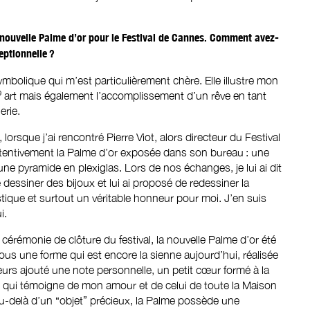
 nouvelle Palme d’or pour le Festival de Cannes. Comment avez-
eptionnelle ?
mbolique qui m’est particulièrement chère. Elle illustre mon
e
art mais également l’accomplissement d’un rêve en tant
lerie.
rsque j’ai rencontré Pierre Viot, alors directeur du Festival
tentivement la Palme d’or exposée dans son bureau : une
une pyramide en plexiglas. Lors de nos échanges, je lui ai dit
e dessiner des bijoux et lui ai proposé de redessiner la
stique et surtout un véritable honneur pour moi. J’en suis
ui.
 cérémonie de clôture du festival, la nouvelle Palme d’or été
us une forme qui est encore la sienne aujourd’hui, réalisée
leurs ajouté une note personnelle, un petit cœur formé à la
e, qui témoigne de mon amour et de celui de toute la Maison
-delà d’un ­“objet” ­précieux, la Palme possède une