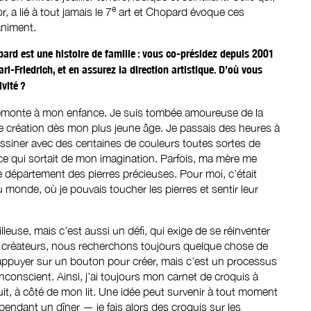
e
, a lié à tout jamais le 7
art et Chopard évoque ces
animent.
ard est une histoire de famille : vous co-présidez depuis 2001
rl-Friedrich, et en assurez la direction artistique. D’où vous
ivité ?
 remonte à mon enfance. Je suis tombée amoureuse de la
 de création dès mon plus jeune âge. Je passais des heures à
dessiner avec des centaines de couleurs toutes sortes de
 ce qui sortait de mon imagination. Parfois, ma mère me
le département des pierres précieuses. Pour moi, c’était
u monde, où je pouvais toucher les pierres et sentir leur
leuse, mais c’est aussi un défi, qui exige de se réinventer
créateurs, nous recherchons toujours quelque chose de
d’appuyer sur un bouton pour créer, mais c’est un processus
conscient. Ainsi, j’ai toujours mon carnet de croquis à
it, à côté de mon lit. Une idée peut survenir à tout moment
pendant un dîner — je fais alors des croquis sur les