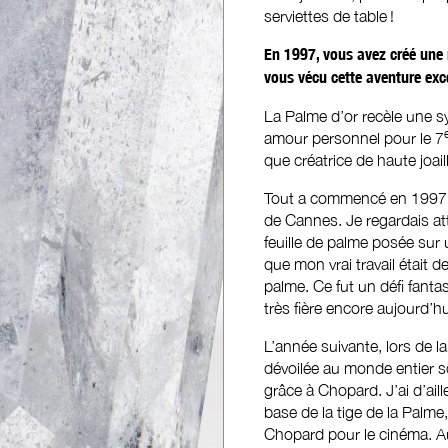
serviettes de table !
En 1997, vous avez créé une
vous vécu cette aventure exc
La Palme d’or recèle une sy
amour personnel pour le 7
que créatrice de haute joail
Tout a commencé en 1997, lo
de Cannes. Je regardais at
feuille de palme posée sur 
que mon vrai travail était d
palme. Ce fut un défi fanta
très fière encore aujourd’h
L’année suivante, lors de la
dévoilée au monde entier so
grâce à Chopard. J’ai d’ail
base de la tige de la Palm
Chopard pour le cinéma. Au