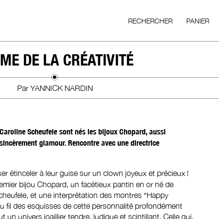
RECHERCHER
PANIER
ME DE LA CRÉATIVITÉ
Par YANNICK NARDIN
 Caroline Scheufele sont nés les bijoux Chopard, aussi
sincèrement glamour. Rencontre avec une directrice
ser étinceler à leur guise sur un clown joyeux et précieux !
remier bijou Chopard, un facétieux pantin en or né de
Scheufele, et une interprétation des montres “Happy
 fil des esquisses de cette personnalité profondément
 un univers joaillier tendre, ludique et scintillant. Celle qui,