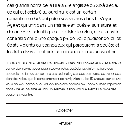
ces grands noms de la littérature anglaise du XIXè siècle,
ce qui est célébré aujourd’hui c’est un certain
romantisme
dark
qui puise ses racines dans le Moyen-
Âge et qui unit dans un même élan poésie, surnaturel et
découvertes scientifiques. Le style victorien, c’est aussi le
contraste entre une époque prude, voire pudibonde, et les
éclats violents ou scandaleux qui parcourent la société et
les faits divers. Tout cela se conjugue le plus souvent en
noir, parfois en noir et blanc, dans une dimension
LE GRAND KAPITAL et ses
Partenaires
utilisent des cookies et autres traceurs
échevelée et dramatique. Dûment corseté, le gothique
sur ce site internet pour pour stocker et/ou accéder aux informations des
victorien se pare de jais, de dentelles et de nobles frou-
appareils. Le fait de consentir à ces technologies nous permettra de traiter des
frous comme l’ont fait récemment Chanel et Dior pourtant
données telles que le comportement de navigation ou les ID uniques sur ce site.
Vous pouvez accepter ou refuser tous ces cookies ou traceurs, mais également
largement considérés comme les bastions d’une élégance
choisir de les paramétrer individuellement selon vos préférences à l’aide des
à la française. Si on trouve également des traces de cette
boutons ci-contre.
inclination pour le victorien dans des collections italiennes,
et notamment chez Max Mara où le directeur artistique Ian
Accepter
Griffiths s’inspire de la vie et de l’œuvre des sœurs Brontë,
c’est avant tout à Londres qu’elle est le plus manifeste.
Refuser
Chez McQueen tout d’abord, où le jeune Irlandais Sean