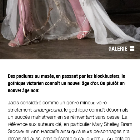
Navigation
de
GALERIE
l’article
Des podiums au musée, en passant par les blockbusters, le
gothique victorien connaît un nouvel âge d’or. Ou plutôt un
nouvel âge noir.
Jadis considéré comme un genre mineur, voire
strictement
underground
, le gothique connaît désormais
un succès mainstream en se réinventant sans cesse. La
référence aux auteurs clé, en particulier Mary Shelley, Bram
Stocker et Ann Radcliffe ainsi qu’à leurs personnages n’a
jamais été aussi omniprésente qu’aujourd’hui. Au-delà de