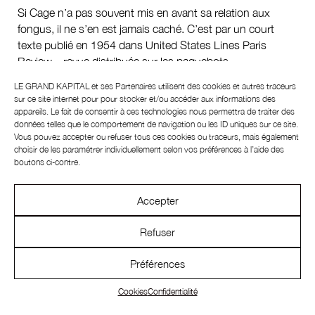
Si Cage n’a pas souvent mis en avant sa relation aux
fongus, il ne s’en est jamais caché. C’est par un court
texte publié en 1954 dans United States Lines Paris
Review – revue distribuée sur les paquebots
transatlantiques – qu’il l’exprime avec le plus de clarté.
LE GRAND KAPITAL et ses
Partenaires
utilisent des cookies et autres traceurs
“J’ai passé de nombreuses heures agréables dans les
sur ce site internet pour pour stocker et/ou accéder aux informations des
bois à diriger des représentations de ma pièce
appareils. Le fait de consentir à ces technologies nous permettra de traiter des
silencieuse”, écrit-il en faisant référence au morceau le
données telles que le comportement de navigation ou les ID uniques sur ce site.
Vous pouvez accepter ou refuser tous ces cookies ou traceurs, mais également
plus célèbre de sa carrière. Souvent décrit comme “4
choisir de les paramétrer individuellement selon vos préférences à l’aide des
minutes 33 secondes de silence”, dans contact de
boutons ci-contre.
l’humus, il faut remonter à ses jeunes années. En 1934,
dans un pays en proie à la Grande Dépression due au
Accepter
krach boursier de 1929, Cage, 22 ans, est garçon de café
à Carmel-by-the-Sea, à 500 kilomètres au nord de sa ville
Refuser
natale, Los Angeles. Il ne gagne qu’un dollar par jour et se
met à chercher, affamé, de la nourriture gratuite autour de
Préférences
la cabane dans laquelle il vivote. La nécessité se
transforme en hobby lorsqu’il commence à se faire un
Cookies
Confidentialité
nom dans la musique en déposant sur les cordes de ses