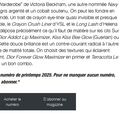
ye Warderobe” de Victoria Beckham, une autre nommée
Navy
 gris argenté et un cobalt soutenu. On peut les fondre en
é. Un trait de crayon eye-liner quasi invisible et presque
le, le
Crayon Crush Liner
d’YSL et le
Long Lash
d’Helena
dépose précisément ce qu’il faut de matière sur les cils Sur
ior Addict Lip Maximizer
,
Kiss Kiss Bee Glow
(Guerlain) ou
te douce brillance est un contre-courant radical à l’autre
 de matité totale. On choisit des textures qui éclairent
ent.
Dior Forever Glow Maximizer
en primer et
Terracotta Le
t un bon combo.
tre numéro de printemps 2025. Pour ne manquer aucun numéro,
 abonner.*
Acheter le
S’abonner au
numéro
magazine