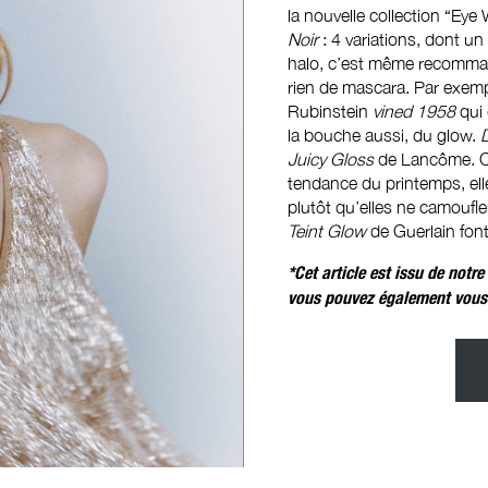
la nouvelle collection “E
Noir
: 4 variations, dont un
halo, c’est même recommand
rien de mascara. Par exemp
Rubinstein
vined 1958
qui 
la bouche aussi, du glow.
D
Juicy Gloss
de Lancôme. Cet
tendance du printemps, elle
plutôt qu’elles ne camoufl
Teint Glow
de Guerlain fon
*Cet article est issu de no
vous pouvez également vous