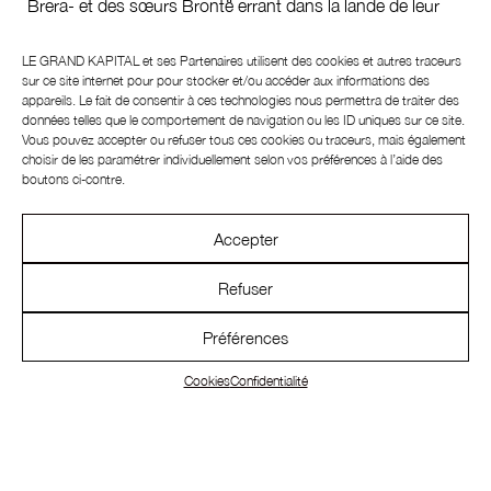
Brera- et des sœurs Brontë errant dans la lande de leur
Yorkshire natal. Pragmatique ET romantique, cette
collection automne/hiver se décline bien évidemment en
LE GRAND KAPITAL et ses
Partenaires
utilisent des cookies et autres traceurs
monochromes comme c’est très souvent le cas chez Max
sur ce site internet pour pour stocker et/ou accéder aux informations des
appareils. Le fait de consentir à ces technologies nous permettra de traiter des
Mara, dont le fameux
cascia
, cette sacrée nuance de
données telles que le comportement de navigation ou les ID uniques sur ce site.
beige qui n’appartient qu’à elle.
Vous pouvez accepter ou refuser tous ces cookies ou traceurs, mais également
choisir de les paramétrer individuellement selon vos préférences à l’aide des
PRADA
boutons ci-contre.
Miuccia Prada et Raf Simons questionnent la féminité
Accepter
d’aujourd’hui à travers une collection forte, voire clivante.
Ils remettent au goût du jour cette fameuse « femme
Refuser
Prada » qui a émergé au milieu des années 90 et qui n’a
cessé d’être commentée depuis. Les fameux codes
Préférences
bourgeois-intello sont donc hyper présents mais poussés
dans leurs derniers retranchements, à la limite de
Cookies
Confidentialité
l’abstraction, avec volumes exagérés retenus par des
pinces et de fronces XXL. Les petites robes noires, plus
parfaites les unes que les autres, sont un concentré de
cette vision qui fait de Prada une éternelle avant-gardiste.