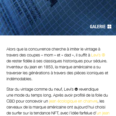
de
l’article
GALERIE
Alors que la concurrence cherche à imiter le vintage à
travers des coupes « mom » et « dad », il suffit à
Levi’s ®
de rester fidèle à ses classiques historiques pour séduire.
Inventeur du jean en 1853, la marque américaine a su
traverser les générations à travers des pièces iconiques et
indémodables.
Star du vintage comme du neuf, Levi’s
®
revendique
une mode du temps long. Après avoir profité de la folie du
CBD pour concevoir un
jean écologique en chanvre
, les
cerveaux de la marque américaine ont aujourd’hui choisi
de surfer sur la tendance NFT, avec l’idée farfelue d’
un jean