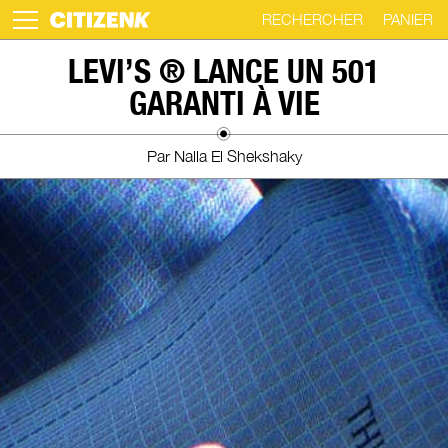
RECHERCHER
PANIER
Skip
LEVI’S ® LANCE UN 501
to
GARANTI À VIE
content
Par Nalla El Shekshaky