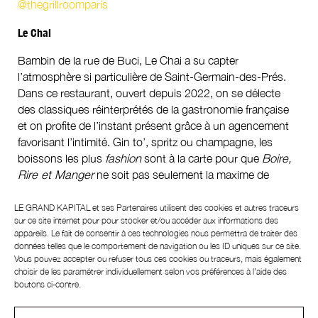
@thegrillroomparis
Le Chai
Bambin de la rue de Buci, Le Chai a su capter
l’atmosphère si particulière de Saint-Germain-des-Prés.
Dans ce restaurant, ouvert depuis 2022, on se délecte
des classiques réinterprétés de la gastronomie française
et on profite de l’instant présent grâce à un agencement
favorisant l’intimité. Gin to’, spritz ou champagne, les
boissons les plus
fashion
sont à la carte pour que
Boire,
Rire et Manger
ne soit pas seulement la maxime de
l’établissement.
LE GRAND KAPITAL et ses
Partenaires
utilisent des cookies et autres traceurs
26, rue de Buci, 75006 Paris. Instagram
@lechai_paris
sur ce site internet pour pour stocker et/ou accéder aux informations des
appareils. Le fait de consentir à ces technologies nous permettra de traiter des
La Pépinière
données telles que le comportement de navigation ou les ID uniques sur ce site.
Vous pouvez accepter ou refuser tous ces cookies ou traceurs, mais également
choisir de les paramétrer individuellement selon vos préférences à l’aide des
Une terrasse rose Barbie et une enseigne turquoise, cette
boutons ci-contre.
brasserie de la place Saint-Augustin se repère de loin. La
Pépinière, prisée pour son brunch, n’est pas en reste à la