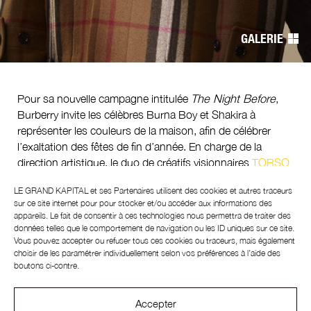
l’article
GALERIE
Pour sa nouvelle campagne intitulée
The Night Before
,
Burberry invite les célèbres Burna Boy et Shakira à
représenter les couleurs de la maison, afin de célébrer
l’exaltation des fêtes de fin d’année. En charge de la
direction artistique, le duo de créatifs visionnaires
TORSO
met en images l’effervescence de l’année qui touche à sa
LE GRAND KAPITAL et ses
Partenaires
utilisent des cookies et autres traceurs
fin tout en conservant l’âme audacieuse et libre qui fait
sur ce site internet pour pour stocker et/ou accéder aux informations des
l’identité de Burberry.
appareils. Le fait de consentir à ces technologies nous permettra de traiter des
données telles que le comportement de navigation ou les ID uniques sur ce site.
Dans le clip de campagne, on retrouve l’esprit propre aux
Vous pouvez accepter ou refuser tous ces cookies ou traceurs, mais également
fêtes de fin d’année, à la sauce Burberry bien-sûr. Les
choisir de les paramétrer individuellement selon vos préférences à l’aide des
boutons ci-contre.
cadeaux s’empilent les uns sur les autres dans le Burberry
House Check, Burna Boy foule un sol enneigé, réchauffé
par un
duffle coat
emblématique de la marque et Shakira
Accepter