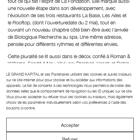
tout ce qui fait l’esprit de La Fondation. Elle marque aussi
une nouvelle étape dans son développement, avec
l’évolution de ses trois restaurants La Base, Les Ailes et
le Rooftop, (dont l’ouverturedate du 2 mai), tout en
ouvrant un nouveau chapitre côté bien-être avec l’arrivée
de Biologique Recherche au spa. Une même adresse,
pensée pour différents rythmes et différentes envies.
Cette pluralité se lit aussi dans le décor, confié à Roman &
Williams. Fondé à New York par Stephen Alesch et Robin
Standefer, le studio cultive un goût très affirmé pour
LE GRAND KAPITAL et ses
Partenaires
utilisent des cookies et autres traceurs
l’histoire, l’artisanat, les matériaux durables et une
sur ce site internet pour pour stocker et/ou accéder aux informations des
élégance intemporelle. À La Fondation, cette philosophie
appareils. Le fait de consentir à ces technologies nous permettra de traiter des
données telles que le comportement de navigation ou les ID uniques sur ce site.
prend la forme d’une scénographie feutrée, tout en
Vous pouvez accepter ou refuser tous ces cookies ou traceurs, mais également
contrastes, où le béton brut dialogue avec le cuir, le bois et
choisir de les paramétrer individuellement selon vos préférences à l’aide des
le velours, parmi des œuvres d’art et des savoir-faire
boutons ci-contre.
artisanaux. L’ensemble évite la démonstration décorative
pour installer autre chose de plus subtil.
Accepter
Au rez-de-chaussée, La Base incarne précisément cet
Refuser