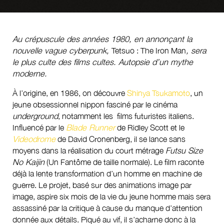
l’article
Au crépuscule des années 1980, en annonçant la
nouvelle vague cyberpunk,
Tetsuo : The Iron Man
, sera
le plus culte des films cultes. Autopsie d’un mythe
moderne.
À l’origine, en 1986, on découvre
Shinya Tsukamoto
, un
jeune obsessionnel nippon fasciné par le cinéma
underground
, notamment les films futuristes italiens.
Influencé par le
Blade Runner
de Ridley Scott et le
Videodrome
de David Cronenberg, il se lance sans
moyens dans la réalisation du court métrage
Futsu Size
No Kaijin
(Un Fantôme de taille normale). Le film raconte
déjà la lente transformation d’un homme en machine de
guerre. Le projet, basé sur des animations image par
image, aspire six mois de la vie du jeune homme mais sera
assassiné par la critique à cause du manque d’attention
donnée aux détails. Piqué au vif, il s’acharne donc à la