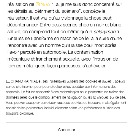
réalisation de
Tetsuo
. “Là, je me suis donc concentré sur
les détails au détriment du scénario”, concède le
réalisateur. Il est vrai qu’au visionnage la chose peut
décontenancer. Entre deux scènes choc en noir et blanc
saturé, on comprend tout de même qu’un
salaryman
à
lunettes se transforme en machine de fer à la suite d’une
rencontre avec un homme qu’il laisse pour mort après
l’avoir percuté en automobile. La contamination
mécanique et franchement sexuelle, avec l’intrusion de
formes métalliques façon perceuses, s’achève en
apocalypse Tokoyoïte. Très vite, le film sera adoubé par
William Gibson, pape du roman cyberpunk, qui y voit le
LE GRAND KAPITAL et ses
Partenaires
utilisent des cookies et autres traceurs
premier long métrage de la mouvance qu’il a instiguée.
sur ce site internet pour pour stocker et/ou accéder aux informations des
appareils. Le fait de consentir à ces technologies nous permettra de traiter des
Quentin Tarantino rêve d’en réaliser un remake et Jan
données telles que le comportement de navigation ou les ID uniques sur ce site.
Kounen s’en inspire pour son court métrage,
Vibroboy
. Et
Vous pouvez accepter ou refuser tous ces cookies ou traceurs, mais également
pourtant, rien n’était joué d’avance.
choisir de les paramétrer individuellement selon vos préférences à l’aide des
boutons ci-contre.
UN PUBLIC MARGINAL
Accepter
Shinya Tsukamoto fut un paria qui, au fil du tournage, se