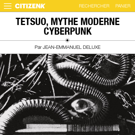
RECHERCHER
PANIER
Skip
TETSUO, MYTHE MODERNE
to
CYBERPUNK
content
Par JEAN-EMMANUEL DELUXE