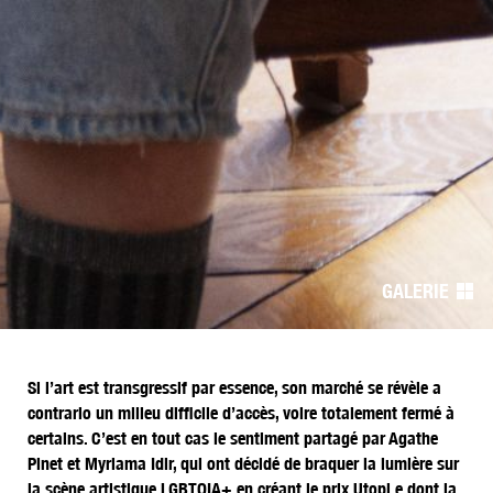
Navigation
de
l’article
GALERIE
Si l’art est transgressif par essence, son marché se révèle a
contrario un milieu difficile d’accès, voire totalement fermé à
certains. C’est en tout cas le sentiment partagé par Agathe
Pinet et Myriama Idir, qui ont décidé de braquer la lumière sur
la scène artistique LGBTQIA+ en créant le prix Utopi.e dont la