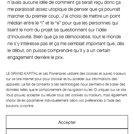
n’avais aucune idée de comment ça serait reçu donc ça
me paraissait assez utopique de penser que ça pourrait
marcher du premier coup. J’ai choisi de mettre un point
médian entre le “i” et le “e” pour que les personnes qui
lisent le nom du projet se questionnent sur l’idée
d’inclusivité. Bien que ça se démocratise, tout le monde
ne s’y intéresse pas et ça me semblait important que, dès
le début, on puisse comprendre qu’il y a un certain
engagement derrière le prix.
Citizen K
: On entend souvent dire que l’art est un entre-
LE GRAND KAPITAL et ses
Partenaires
utilisent des cookies et autres traceurs
soi, est-ce que vous avez fait ce constat ? Avez-vous en
sur ce site internet pour pour stocker et/ou accéder aux informations des
mémoire des expériences qui, toutes les deux, vous ont
appareils. Le fait de consentir à ces technologies nous permettra de traiter des
particulièrement marquées ?
données telles que le comportement de navigation ou les ID uniques sur ce site.
Vous pouvez accepter ou refuser tous ces cookies ou traceurs, mais également
choisir de les paramétrer individuellement selon vos préférences à l’aide des
Agathe Pinet
: Évidemment qu’il y a de l’entre-soi dans le
boutons ci-contre.
milieu de l’art, mais comme il y en a dans tous les milieux
je pense. Ça m’a frappée quand je travaillais pour une
grosse galerie pendant la Fiac il y a deux ans environ : il
Accepter
n’y avait que des hommes blancs hétéros de 50 ans. Je