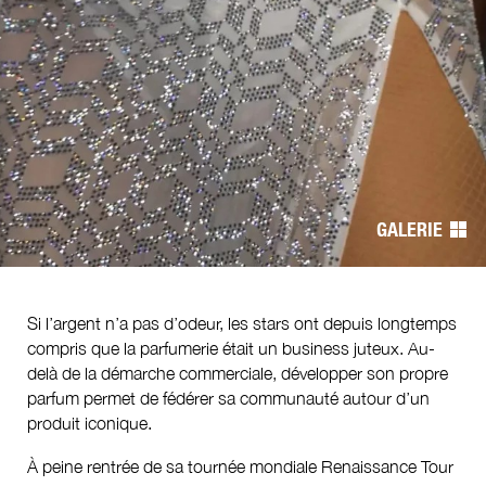
Navigation
de
l’article
GALERIE
Si l’argent n’a pas d’odeur, les stars ont depuis longtemps
compris que la parfumerie était un business juteux. Au-
delà de la démarche commerciale, développer son propre
parfum permet de fédérer sa communauté autour d’un
produit iconique.
À peine rentrée de sa tournée mondiale Renaissance Tour