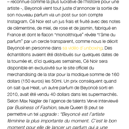
– reconnue comme la plus lucrative de l’histoire pour une
artiste -, Beyoncé vient tout juste d’annoncer la sortie de
son nouveau parfum via un post sur son compte
Instagram. Cé Noir est un jus frais et fruité avec des notes
de clémentine, de miel, de rose et de jasmin, fabriqué en
France et dont le flacon “monolithique” révèle “l’âme du
parfum” par un cercle transparent, comme nous le décrit
Beyoncé en personne dans
sa vidéo d’
unboxing
. Des
échantillons avaient été distribués sur quelques dates de
la tournée et, d’ici quelques semaines, Cé Noir sera
disponible en exclusivité sur le site officiel du
merchandising de la star pour la modique somme de 160
dollars (150 euros) les 50ml. Un prix conséquent quand
on sait que Heat, un autre parfum de Beyoncé sorti en
2010, avait été vendu 40 dollars dans les supermarchés.
Selon Max Nagler de l’agence de talents Verve interviewé
par
Business of Fashion
, seule Queen B peut se
permettre un tel
upgrade
:
“Beyoncé est l’artiste
féminine la plus importante du moment. C’est le bon
moment pour elle de lancer un parfum qui a une