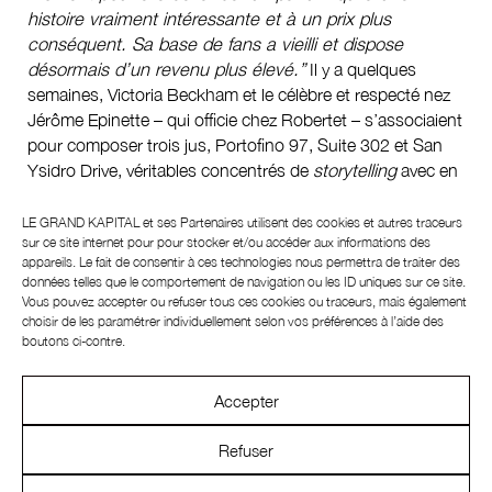
histoire vraiment intéressante et à un prix plus
conséquent. Sa base de fans a vieilli et dispose
désormais d’un revenu plus élevé.”
Il y a quelques
semaines, Victoria Beckham et le célèbre et respecté nez
Jérôme Epinette – qui officie chez Robertet – s’associaient
pour composer trois jus, Portofino 97, Suite 302 et San
Ysidro Drive, véritables concentrés de
storytelling
avec en
filigrane sa romance avec David (l’un est même inspiré de
leur lune de miel). Harry Styles a lui aussi misé sur
LE GRAND KAPITAL et ses
Partenaires
utilisent des cookies et autres traceurs
sur ce site internet pour pour stocker et/ou accéder aux informations des
Robertet, un développeur de cosmétiques naturels, pour
appareils. Le fait de consentir à ces technologies nous permettra de traiter des
développer ses parfums vendus via sa marque Pleasing.
données telles que le comportement de navigation ou les ID uniques sur ce site.
Les trois parfums, Closeness, Rivulets et Bright and Hot
Vous pouvez accepter ou refuser tous ces cookies ou traceurs, mais également
ont été composés, comme leurs noms l’indiquent, sur le
choisir de les paramétrer individuellement selon vos préférences à l’aide des
boutons ci-contre.
thème de la sexualité. Enfin, l’Américaine Billie Eilish vient
de sortir sa troisième fragrance, Eilish No. 3, à peine deux
ans après la première. Ce qui frappe au-delà du flacon
Accepter
hyper design qui représente un buste de jeune femme
façon statue grecque et la composition du jus plutôt
Refuser
technique, qui cette fois-ci rappelle le métal, c’est