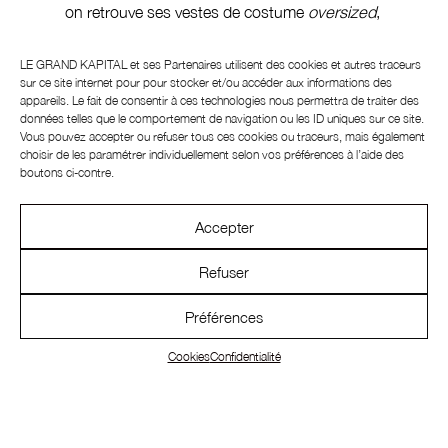
on retrouve ses vestes de costume
oversized
,
déjà devenues reconnaissables, la maille lurex
et un superbe coucher de soleil travaillé
LE GRAND KAPITAL et ses
Partenaires
utilisent des cookies et autres traceurs
en
intarsia
. En contrepoint de ces tentations
sur ce site internet pour pour stocker et/ou accéder aux informations des
appareils. Le fait de consentir à ces technologies nous permettra de traiter des
orientalistes, des figures mythologiques
données telles que le comportement de navigation ou les ID uniques sur ce site.
médiévales ornent des chemises en satin cuir
Vous pouvez accepter ou refuser tous ces cookies ou traceurs, mais également
et des jersey seconde peau.
choisir de les paramétrer individuellement selon vos préférences à l’aide des
boutons ci-contre.
PRADA
Accepter
En liquide
Baptisée ‘Fluid Form’, la collection homme
Refuser
Prada printemps/été est avant tout une
démonstration de précision. Elle reprend l’idée
Préférences
d’essentialité du dernier défilé femme tout en
Cookies
Confidentialité
lui donnant une nouvelle légèreté. Si
l’argument de la saison est la fluidité, c’est
pourtant la rigueur germanique -voire
krafwerkienne- que Raf Simons impose au