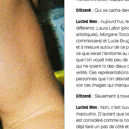
CitizenK
: Qui se cache der
Lusted Men
: Aujourd’hui, l
différents: Laura Lafon (ph
artistiques), Morgane Tocc
commissaire) et Lucie Brugie
et à mesure autour de ce pr
ce que serait l’érotisme a
que l’on voyait très peu 
qui ne soient ni des dieux
virilité. Ces représentatio
personnes que l’on désirait
voir ces images qui manqua
CitizenK
: Seulement à trav
Lusted Men
: Non, c’est ou
masculins. D’autant que ce
est considéré comme la nor
déjà faire un pas de côté e