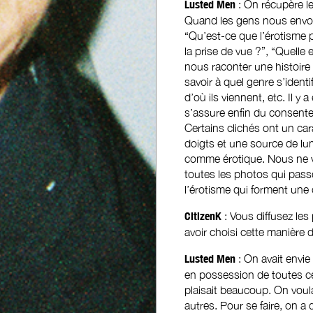
Lusted Men
: On récupère l
Quand les gens nous envoie
“Qu’est-ce que l’érotisme 
la prise de vue ?”, “Quelle
nous raconter une histoire
savoir à quel genre s’identi
d’où ils viennent, etc. Il y
s’assure enfin du consent
Certains clichés ont un car
doigts et une source de lu
comme érotique. Nous ne vo
toutes les photos qui pass
l’érotisme qui forment une
CitizenK
: Vous diffusez les
avoir choisi cette manière 
Lusted Men
: On avait envie
en possession de toutes ce
plaisait beaucoup. On voula
autres. Pour se faire, on a