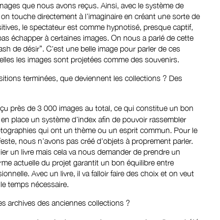
nages que nous avons reçus. Ainsi, avec le système de
, on touche directement à l’imaginaire en créant une sorte de
sitives, le spectateur est comme hypnotisé, presque captif,
 pas échapper à certaines images. On nous a parlé de cette
sh de désir”. C’est une belle image pour parler de ces
quelles les images sont projetées comme des souvenirs.
ositions terminées, que deviennent les collections ? Des
çu près de 3 000 images au total, ce qui constitue un bon
 en place un système d’index afin de pouvoir rassembler
tographies qui ont un thème ou un esprit commun. Pour le
este, nous n’avons pas créé d’objets à proprement parler.
er un livre mais cela va nous demander de prendre un
rme actuelle du projet garantit un bon équilibre entre
nnelle. Avec un livre, il va falloir faire des choix et on veut
e le temps nécessaire.
les archives des anciennes collections ?