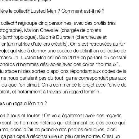
rière le collectif Lusted Men ? Comment est-il né ?
e collectif regroupe cinq personnes, avec des profils très
otographe), Marion Chevalier (chargée de projets
o (anthropologue), Salomé Burstein (chercheuse et
r (animatrice d’ateliers créatifs). On s’est retrouvées au fur
ojet qui vise à donner une espèce de définition collective de
u masculin. Lusted Men est né en 2019 en partant du constat
de photos d’hommes désirables avec des corps “normaux”,
 du stade ni des sortes d’apollons répondant aux codes de la
ns ne nous parlaient pas du tout, ça ne correspondait pas aux
 ou que l’on aimait. On a commencé le projet avec l’envie de
ient, et notamment à travers un regard féminin.
ers un regard féminin ?
vert à tous et toutes ! On veut également avoir des regards
 sont les hommes hétéros qui détiennent les clés de ce qui
me, donc le fait de prendre des photos érotiques, c’est
t ça participe à déconstruire un peu cette norme. C’est un