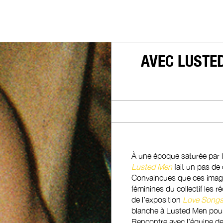
AVEC LUSTED
À une époque saturée par l’
Lusted Men
fait un pas de
Convaincues que ces imag
féminines du collectif les ré
de l’exposition
Love Songs,
blanche à Lusted Men pour 
Rencontre avec l’équipe der