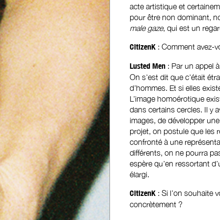
acte artistique et certainem
pour être non dominant, no
male gaze
, qui est un regar
CitizenK
: Comment avez-vo
Lusted Men
: Par un appel à
On s’est dit que c’était ét
d’hommes. Et si elles exist
L’image homoérotique existe
dans certains cercles. Il y
images, de développer une p
projet, on postule que les 
confronté à une représenta
différents, on ne pourra pa
espère qu’en ressortant d’u
élargi.
CitizenK
: Si l’on souhait
concrètement ?