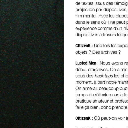
de textes issus des témoig
projection par diapositives
film mental. Avec les diapo
dans le sens où il ne peut
expérience comme d’un “fla
diapositives à travers les
CitizenK
: Une fois les exp
objets ? Des archives ?
Lusted Men
: Nous avons re
début d’archives. On a mis
sous des
hashtags
les pho
moment, à part notre manif
On aimerait beaucoup publi
temps de réflexion car la fo
pratique amateur et professio
faire ça bien, donc prendr
CitizenK
: Où peut-on voir 