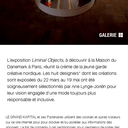
de
l’article
GALERIE
L’exposition
Liminal Objects
, à découvrir à la Maison du
Danemark à Paris, réunit la crème de la jeune garde
créative nordique. Les huit designers* dont les créations
sont exposées du 22 mars au 19 mai ont été
soigneusement sélectionnés par Ane Lynge-Jorlén pour
leur vision engagée d’une mode toujours plus
responsable et inclusive.
CITIZEN K. Qu’est-ce que cela représente pour vous de faire
partie de l’exposition
Liminal Objects
?
LE GRAND KAPITAL et ses
Partenaires
utilisent des cookies et autres traceurs
sur ce site internet pour pour stocker et/ou accéder aux informations des
appareils. Le fait de consentir à ces technologies nous permettra de traiter des