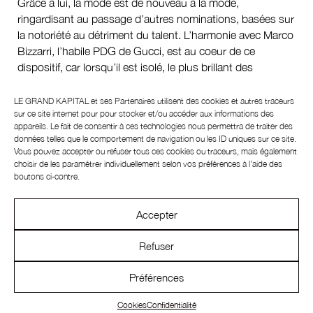
Grâce à lui, la mode est de nouveau à la mode,
ringardisant au passage d’autres nominations, basées sur
la notoriété au détriment du talent. L’harmonie avec Marco
Bizzarri, l’habile PDG de Gucci, est au coeur de ce
dispositif, car lorsqu’il est isolé, le plus brillant des
créateurs est un peu comme un albatros au décollage :
maladroit et vulnérable. La vision d’Alessandro Michele est
LE GRAND KAPITAL et ses
Partenaires
utilisent des cookies et autres traceurs
avant tout généreuse. Son passé chez Fendi, où il fut
sur ce site internet pour pour stocker et/ou accéder aux informations des
appareils. Le fait de consentir à ces technologies nous permettra de traiter des
repéré par Tom Ford, et son expérience des accessoires
données telles que le comportement de navigation ou les ID uniques sur ce site.
ont sans doute façonné son goût marqué pour la
Vous pouvez accepter ou refuser tous ces cookies ou traceurs, mais également
prodigalité. Baroque, festif, exubérant, toujours souriant, il
choisir de les paramétrer individuellement selon vos préférences à l’aide des
boutons ci-contre.
piétine les diktats trop normatifs pour déployer sa vision
maximaliste. Comme un enfant qui puiserait dans une
malle à jouets, brandissant sans cesse de nouveaux
Accepter
trésors.
Refuser
N’hésitant pas à frapper plusieurs fois sur le même clou,
Alessandro Michele assume son penchant pour les
Préférences
années 70 et les intérieurs chargés. Nul besoin pour
autant de faire ici l’exégèse de son audacieuse modernité.
Cookies
Confidentialité