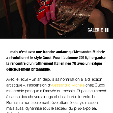
Navigation
de
GALERIE
l’article
…mais c’est avec une franche audace qu’Alessandro Michele
a révolutionné le style Gucci. Pour l’automne 2016, il organise
la rencontre d’un raffinement italien néo 70 avec un lexique
délicieusement britannique.
Avec le recul – un an depuis sa nomination à la direction
artistique –, l’ascension d’
Alessandro Michele
chez Gucci
ressemble presque à l’arrivée du messie. Et pas seulement
à cause des cheveux longs et de la barbe fournie. Le
Romain a non seulement révolutionné le style maison
mais aussi dynamisé tout le secteur du prêt-à-porter.