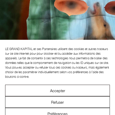
Navigation
de
l’article
LE GRAND KAPITAL et ses
Partenaires
utilisent des cookies et autres traceurs
sur ce site internet pour pour stocker et/ou accéder aux informations des
appareils. Le fait de consentir à ces technologies nous permettra de traiter des
données telles que le comportement de navigation ou les ID uniques sur ce site.
Vous pouvez accepter ou refuser tous ces cookies ou traceurs, mais également
HELENA MINGINOWICZ
choisir de les paramétrer individuellement selon vos préférences à l’aide des
boutons ci-contre.
> Voir l'interview
Accepter
Refuser
Préférences