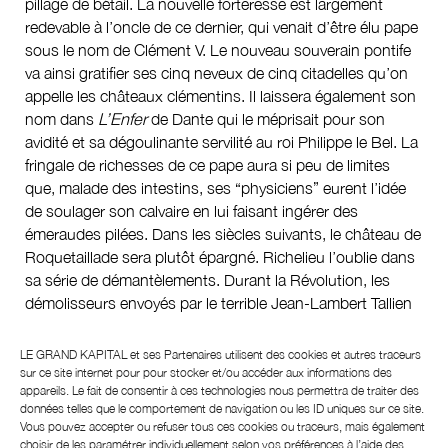
pillage de bétail. La nouvelle forteresse est largement
redevable à l’oncle de ce dernier, qui venait d’être élu pape
sous le nom de Clément V. Le nouveau souverain pontife
va ainsi gratifier ses cinq neveux de cinq citadelles qu’on
appelle les châteaux clémentins. Il laissera également son
nom dans
L’Enfer
de Dante qui le méprisait pour son
avidité et sa dégoulinante servilité au roi Philippe le Bel. La
fringale de richesses de ce pape aura si peu de limites
que, malade des intestins, ses “physiciens” eurent l’idée
de soulager son calvaire en lui faisant ingérer des
émeraudes pilées. Dans les siècles suivants, le château de
Roquetaillade sera plutôt épargné. Richelieu l’oublie dans
sa série de démantèlements. Durant la Révolution, les
démolisseurs envoyés par le terrible Jean-Lambert Tallien
n’amputèrent qu’un bout de donjon, ces homme devenus
inopérants après la visite approfondie de la cave à vins. Si
LE GRAND KAPITAL et ses
Partenaires
utilisent des cookies et autres traceurs
bien que la forteresse est quasi intacte à l’arrivée de
sur ce site internet pour pour stocker et/ou accéder aux informations des
appareils. Le fait de consentir à ces technologies nous permettra de traiter des
Viollet-le-Duc en l’an de grâce 1860.
données telles que le comportement de navigation ou les ID uniques sur ce site.
Vous pouvez accepter ou refuser tous ces cookies ou traceurs, mais également
Les rentes colossales que le marquis de Mauvesin venait
choisir de les paramétrer individuellement selon vos préférences à l’aide des