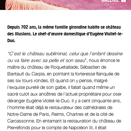
l’article
Depuis 702 ans, la même famille girondine habite ce château
des illusions. Le chef-d’œuvre domestique d’Eugène Viollet-le-
Duc.
“C’est le château subliminal, celui que l’enfant dessine
ou va faire avec sa pelle et son seau
”, nous énonce le
maître du château de Roquetaillade, Sébastien de
Baritault du Carpia, en pointant la forteresse flanquée de
ses six tours rondes. Et quand on y pense, malgré
l’exquise pureté de son galbe, il fallait quand même un
sacré culot aux ancêtres de l’actuel propriétaire pour oser
déranger Eugène Viollet-le-Duc. Il y a cent cinquante ans,
l’homme était déjà le restaurateur des cathédrales de
Notre-Dame de Paris, Reims, Chartres et de la cité de
Carcassonne. En entamant la restauration du château de
Pierrefonds pour le compte de Napoléon III, il était