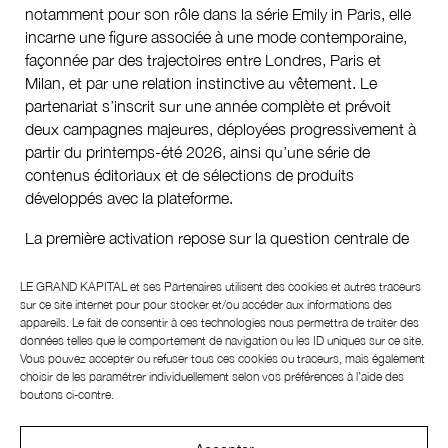
notamment pour son rôle dans la série Emily in Paris, elle
incarne une figure associée à une mode contemporaine,
façonnée par des trajectoires entre Londres, Paris et
Milan, et par une relation instinctive au vêtement. Le
partenariat s’inscrit sur une année complète et prévoit
deux campagnes majeures, déployées progressivement à
partir du printemps-été 2026, ainsi qu’une série de
contenus éditoriaux et de sélections de produits
développés avec la plateforme.
La première activation repose sur la question centrale de
Zalando “What do I wear?” et s’intéresse à la manière
dont les choix vestimentaires s’inscrivent dans le
LE GRAND KAPITAL et ses
Partenaires
utilisent des cookies et autres traceurs
quotidien. Lily Collins y partagera son propre rapport au
sur ce site internet pour pour stocker et/ou accéder aux informations des
appareils. Le fait de consentir à ces technologies nous permettra de traiter des
style, dans une approche plus personnelle et directe. Pour
données telles que le comportement de navigation ou les ID uniques sur ce site.
Zalando, il s’agit moins d’une campagne isolée que d’une
Vous pouvez accepter ou refuser tous ces cookies ou traceurs, mais également
présence construite dans le temps, en écho à sa volonté
choisir de les paramétrer individuellement selon vos préférences à l’aide des
boutons ci-contre.
de renforcer son rôle de référence mode auprès d’un
public européen.