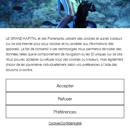
Navigation
de
l’article
LE GRAND KAPITAL et ses
Partenaires
utilisent des cookies et autres traceurs
GALERIE
sur ce site internet pour pour stocker et/ou accéder aux informations des
appareils. Le fait de consentir à ces technologies nous permettra de traiter des
données telles que le comportement de navigation ou les ID uniques sur ce site.
Vous pouvez accepter ou refuser tous ces cookies ou traceurs, mais également
choisir de les paramétrer individuellement selon vos préférences à l’aide des
boutons ci-contre.
Accepter
Refuser
Préférences
INSTAGRAM
CONTACT
NEWSLETTER
Cookies
Confidentialité