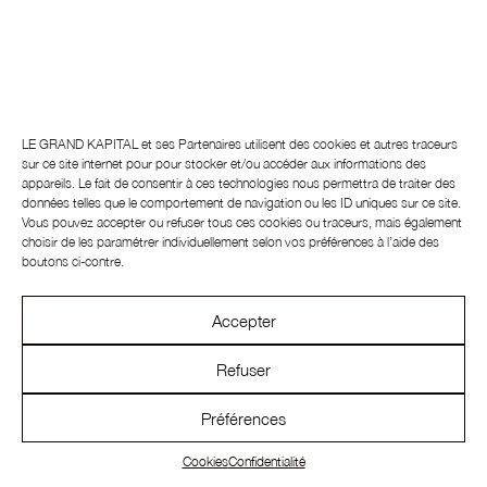
Navigation
de
l’article
LE GRAND KAPITAL et ses
Partenaires
utilisent des cookies et autres traceurs
sur ce site internet pour pour stocker et/ou accéder aux informations des
appareils. Le fait de consentir à ces technologies nous permettra de traiter des
données telles que le comportement de navigation ou les ID uniques sur ce site.
Vous pouvez accepter ou refuser tous ces cookies ou traceurs, mais également
choisir de les paramétrer individuellement selon vos préférences à l’aide des
boutons ci-contre.
Accepter
Refuser
Préférences
INSTAGRAM
CONTACT
NEWSLETTER
Cookies
Confidentialité