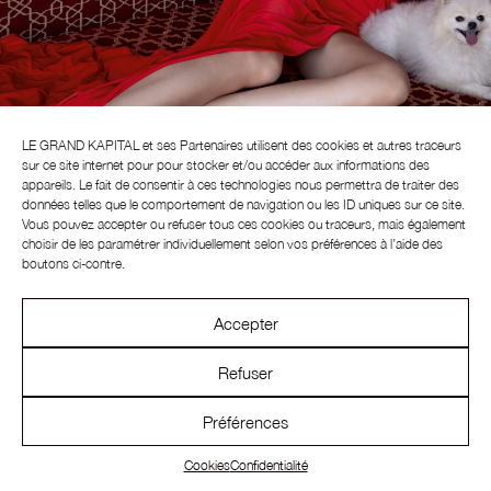
Navigation
de
l’article
LE GRAND KAPITAL et ses
Partenaires
utilisent des cookies et autres traceurs
GALERIE
sur ce site internet pour pour stocker et/ou accéder aux informations des
appareils. Le fait de consentir à ces technologies nous permettra de traiter des
données telles que le comportement de navigation ou les ID uniques sur ce site.
Vous pouvez accepter ou refuser tous ces cookies ou traceurs, mais également
choisir de les paramétrer individuellement selon vos préférences à l’aide des
boutons ci-contre.
Accepter
Refuser
Préférences
INSTAGRAM
CONTACT
NEWSLETTER
Cookies
Confidentialité