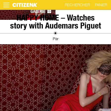
RECHERCHER
PANIER
GALERIE
Skip
HAPPY HOME – Watches
to
story with Audemars Piguet
content
Par