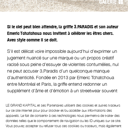
GALERIE
l’article
Si le ciel peut bien attendre, la griffe 3.PARADIS et son auteur
Emeric Tchatchoua nous invitent à célébrer les êtres chers.
Avec style comme il se doit.
S’il est délicat voire impossible aujourd’hui d’exprimer un
jugement nuancé sur une marque ou un propos créatif
racisé sous peine d’essuyer de violentes contumélies, nul
ne peut accuser 3.Paradis d’un quelconque manque
d’authenticité. Fondée en 2013 par Emeric Tchatchoua
entre Montréal et Paris, la griffe entend redonner un
supplément d’âme et d’émotion à un streetwear souvent
cantonné à ses propres clichés, le chiffre
trois
indiquant
par ailleurs la recherche d’équilibre. Douze ans et une
LE GRAND KAPITAL et ses
Partenaires
utilisent des cookies et autres traceurs
médaille de Chevalier des Arts et des Lettres plus tard, le
sur ce site internet pour pour stocker et/ou accéder aux informations des
appareils. Le fait de consentir à ces technologies nous permettra de traiter des
créateur semble avoir atteint une nouvelle sérénité avec sa
données telles que le comportement de navigation ou les ID uniques sur ce site.
collection automne/hiver 2026 baptisée « Rest in
Vous pouvez accepter ou refuser tous ces cookies ou traceurs, mais également