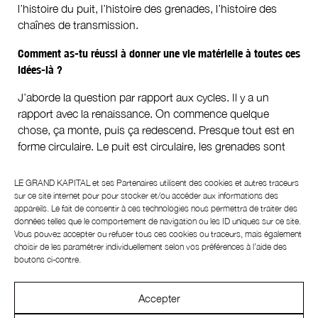
l’histoire du puit, l’histoire des grenades, l’histoire des
chaînes de transmission.
Comment as-tu réussi à donner une vie matérielle à toutes ces
idées-là ?
J’aborde la question par rapport aux cycles. Il y a un
rapport avec la renaissance. On commence quelque
chose, ça monte, puis ça redescend. Presque tout est en
forme circulaire. Le puit est circulaire, les grenades sont
circulaires, le carrousel de photos est circulaire. Quand tu
déambules, tout est circulaire. Tu commences avec la
LE GRAND KAPITAL et ses
Partenaires
utilisent des cookies et autres traceurs
pièce que j’ai faite, qui est en forme de banc, en rapport
sur ce site internet pour pour stocker et/ou accéder aux informations des
appareils. Le fait de consentir à ces technologies nous permettra de traiter des
avec l’école, qui exprime l’idée de ne pas trouver sa place,
données telles que le comportement de navigation ou les ID uniques sur ce site.
de ne pas pouvoir s’asseoir sur aucune de ses chaises et
Vous pouvez accepter ou refuser tous ces cookies ou traceurs, mais également
d’avoir créé un monde au milieu. Ensuite, on arrive au puit,
choisir de les paramétrer individuellement selon vos préférences à l’aide des
où il y a cette espèce d’explosion, où les grenades sortent
boutons ci-contre.
du puits. Elles ont été métamorphosées, elles mutent.
Après, il y les photos où il n’y a rien dessus. Ce n’est que
Accepter
de l’absence, qui révèle des présences, comme des