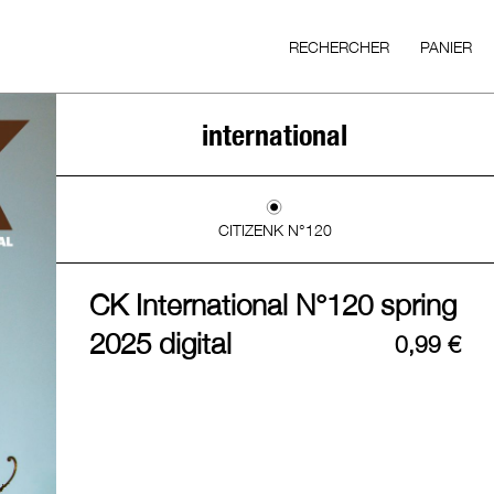
RECHERCHER
PANIER
international
CITIZENK N°120
CK International N°120 spring
2025 digital
0,99
€
quantité
de
CK