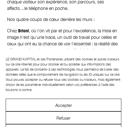
chaque visiteur son expérience, son parcours, ses
affects…le téléphone en poche.
Nos quatre coups de cœur derrière les murs :
Chez
Brioni
, où l’on vit par et pour l’excellence, la mise en
image n’est qu’une trace, un outil de travail pour celles et
ceux qui ont eu la chance de voir l’essentiel : la réalité des
pièces que la maison propose. Inutile ici de chercher la
révolution, mais au contraire de goûter au luxe ultime
LE GRAND KAPITAL et ses
Partenaires
utilisent des cookies et autres traceurs
d’une garde-robe qui se passe d’ostentation, tout en
sur ce site internet pour pour stocker et/ou accéder aux informations des
emmenant ses classiques dans de nouveaux territoires.
appareils. Le fait de consentir à ces technologies nous permettra de traiter des
données telles que le comportement de navigation ou les ID uniques sur ce site.
Pour l’hiver 2026/2027, Brioni fait son Grand Tour, en
Vous pouvez accepter ou refuser tous ces cookies ou traceurs, mais également
référence aux savoirs faire et identités des différentes
choisir de les paramétrer individuellement selon vos préférences à l’aide des
régions italiennes. Des couleurs façon couchers de soleil
boutons ci-contre.
romains à l’après-ski décliné en cachemire, il y a
incontestablement de l’hédonisme au pays du chic.
Accepter
Toujours au rayon de l’exceptionnel,
Aldo Maria
Refuser
Camillo
sait comme personne conjuguer sensualité et
réserve, intemporalité et parfaite modernité. On l’a connu