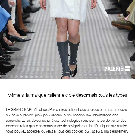
Navigation
de
GALERIE
l’article
Même si la marque italienne cible désormais tous les types
de femmes et non plus exclusivement les jeunes filles
espiègles (et fortunées), la collection Miu Miu printemps/
LE GRAND KAPITAL et ses
Partenaires
utilisent des cookies et autres traceurs
été 2025 revisite essentiellement la garde-robe d’une
sur ce site internet pour pour stocker et/ou accéder aux informations des
appareils. Le fait de consentir à ces technologies nous permettra de traiter des
lycéenne. Après d’adorables petites robes en coton façon
données telles que le comportement de navigation ou les ID uniques sur ce site.
trousseau d’antan, c’est l’uniforme
preppy
qui a droit à
Vous pouvez accepter ou refuser tous ces cookies ou traceurs, mais également