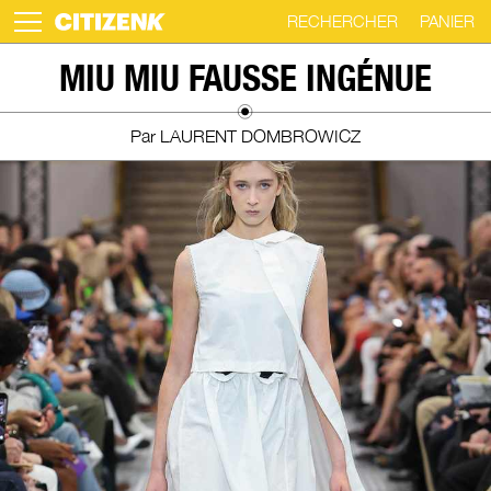
RECHERCHER
PANIER
Skip
MIU MIU FAUSSE INGÉNUE
to
content
Par LAURENT DOMBROWICZ