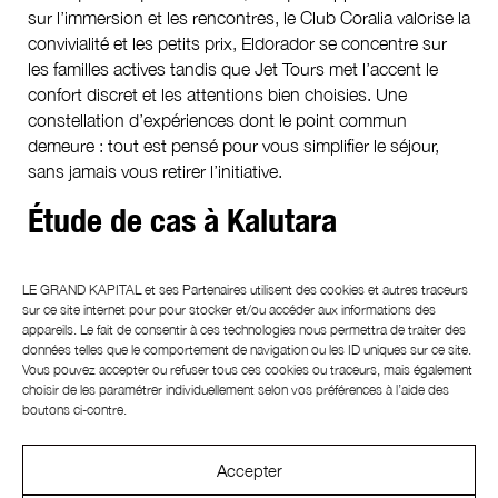
sur l’immersion et les rencontres, le Club Coralia valorise la
convivialité et les petits prix, Eldorador se concentre sur
les familles actives tandis que Jet Tours met l’accent le
confort discret et les attentions bien choisies. Une
constellation d’expériences dont le point commun
demeure : tout est pensé pour vous simplifier le séjour,
sans jamais vous retirer l’initiative.
Étude de cas à Kalutara
Parmi les adresses proposées sous le label Jet Tours
LE GRAND KAPITAL et ses
Partenaires
utilisent des cookies et autres traceurs
Signature, l’
Avani Kalutara Resort & Spa 5
*, au Sri
sur ce site internet pour pour stocker et/ou accéder aux informations des
appareils. Le fait de consentir à ces technologies nous permettra de traiter des
Lanka, illustre parfaitement cette idée de club nouvelle
données telles que le comportement de navigation ou les ID uniques sur ce site.
génération. À une heure à peine de l’aéroport de
Vous pouvez accepter ou refuser tous ces cookies ou traceurs, mais également
Colombo, l’hôtel s’étire entre océan Indien et rivière
choisir de les paramétrer individuellement selon vos préférences à l’aide des
tropicale et installe dès l’arrivée une sensation de calme
boutons ci-contre.
enveloppant, presque hors du temps.
Accepter
À quelques kilomètres du tumulte de la ville de Kalutara, le