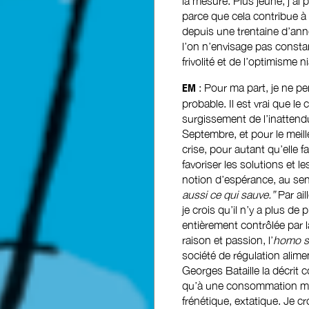
la mesure. Plus jeune, j’ai
parce que cela contribue à 
depuis une trentaine d’ann
l’on n’envisage pas consta
frivolité et de l’optimisme ni
EM
: Pour ma part, je ne p
probable. Il est vrai que le
surgissement de l’inattend
Septembre, et pour le meill
crise, pour autant qu’elle f
favoriser les solutions et l
notion d’espérance, au sen
aussi ce qui sauve.”
Par ai
je crois qu’il n’y a plus de
entièrement contrôlée par l
raison et passion, l’
homo s
société de régulation alimen
Georges Bataille la décrit
qu’à une consommation m
frénétique, extatique. Je cr