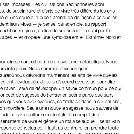
 ses impasses. Les civilisations traditionnelles sont
de savoir- faire et d’arts de vivre très différents les uns
pérer une sorte d’intercontamination de façon à ce que les
rdent leurs vices — je pense, par exemple, au rapport
féodal ou religieux, au lien de subordination subi par les
arabes — et d’opérer une symbiose entre l’Extrême- Nord et
e humain se conçoit comme un système métabolique. Nous
s intégraux. Nous sommes devenus quasi
reoùnous dévorons maintenant les arts de vivre que les
ires ont développés. Je suis d’accord avec vous pour dire
de l’avenir sera de développer un savoir commun pour ce qui
e concept de sagesse doit entrer en scène parce que sans
s que vous avez évoqués, ce “malaise dans la civilisation”,
sion mortifère. Seule une nouvelle sagesse nous sauvera de
nduite par la culture occidentale. La compétition
entiment de vivre et génère un malaise auquel il serait vain
ponse consolatrice. Il faut, au contraire, en prendre toute