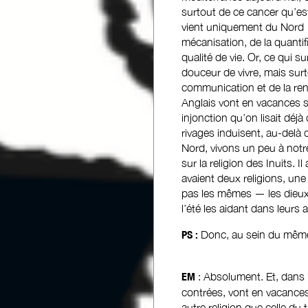
surtout de ce cancer qu’est 
vient uniquement du Nord —
mécanisation, de la quantifi
qualité de vie. Or, ce qui 
douceur de vivre, mais surt
communication et de la ren
Anglais vont en vacances su
injonction qu’on lisait déj
rivages induisent, au-delà 
Nord, vivons un peu à notr
sur la religion des Inuits.
avaient deux religions, une 
pas les mêmes — les dieux d
l’été les aidant dans leurs 
PS :
Donc, au sein du même g
EM
: Absolument. Et, dans 
contrées, vont en vacances
autre religion que celle du t