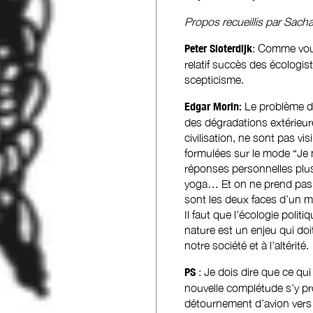
Propos recueillis par Sach
Peter Sloterdijk
: Comme vous,
relatif succès des écologis
scepticisme.
Edgar Morin:
Le problème d
des dégradations extérieure
civilisation, ne sont pas vis
formulées sur le mode “Je 
réponses personnelles plus
yoga… Et on ne prend pas co
sont les deux faces d’un m
Il faut que l’écologie polit
nature est un enjeu qui do
notre société et à l’altérité.
PS
: Je dois dire que ce qu
nouvelle complétude s’y pro
détournement d’avion vers 