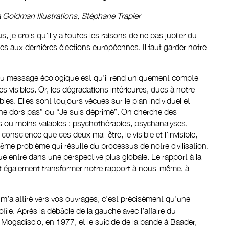
a Goldman Illustrations, Stéphane Trapier
 je crois qu’il y a toutes les raisons de ne pas jubiler du
tes aux dernières élections européennes. Il faut garder notre
u message écologique est qu’il rend uniquement compte
s visibles. Or, les dégradations intérieures, dues à notre
ibles. Elles sont toujours vécues sur le plan individuel et
ne dors pas” ou “Je suis déprimé”. On cherche des
 ou moins valables : psychothérapies, psychanalyses,
nscience que ces deux mal-être, le visible et l’invisible,
ême problème qui résulte du processus de notre civilisation.
ique entre dans une perspective plus globale. Le rapport à la
it également transformer notre rapport à nous-même, à
i m’a attiré vers vos ouvrages, c’est précisément qu’une
file. Après la débâcle de la gauche avec l’affaire du
Mogadiscio, en 1977, et le suicide de la bande à Baader,