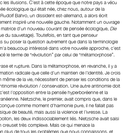
ec les illusions. C’est à cette époque que notre pays a vécu
ée écologique qui était née, chez nous, autour de la
Rudolf Bahro, un dissident est-allemand, a alors écrit
rtement inspiré une nouvelle gauche. Notamment un ouvrage
a matrice d’un nouveau courant de pensée écologique,
Die
que du sauvetage). Toutefois, en tant que penseur
s su poser la question autrement que dans la terminologie
i m’a beaucoup intéressé dans votre nouvelle approche, c’est
acé le terme de “révolution” par celui de “métamorphose”.
e rase et rupture. Dans la métamorphose, en revanche, il y a
mation radicale que celle d’un maintien de l’identité. Je crois
on même de la vie, nécessitent de penser les conditions de la
tinomie révolution / conservation. Une autre antinomie doit
c’est l’opposition entre la pensée hyperboréenne et la
néenne. Nietzsche, le premier, avait compris que, dans le
 conçue comme moment d’harmonie pure, il ne fallait pas
sique de beauté, mais aussi la violence et l’ivresse. La
ollon, les deux indissociablement liés. Nietzsche avait saisi
un creuset très complexe. Mais ce qui menace la
en plus de tous les problèmes que nous connaissons, et