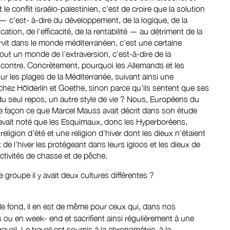
le conflit israélo-palestinien, c’est de croire que la solution
 c’est- à-dire du développement, de la logique, de la
cation, de l’efficacité, de la rentabilité — au détriment de la
survit dans le monde méditerranéen, c’est une certaine
out un monde de l’extraversion, c’est-à-dire de la
contre. Concrètement, pourquoi les Allemands et les
r les plages de la Méditerranée, suivant ainsi une
à chez Hölderlin et Goethe, sinon parce qu’ils sentent que ses
du seul repos, un autre style de vie ? Nous, Européens du
e façon ce que Marcel Mauss avait décrit dans son étude
 Il avait noté que les Esquimaux, donc les Hyperboréens,
religion d’été et une religion d’hiver dont les dieux n’étaient
e l’hiver les protégeant dans leurs igloos et les dieux de
activités de chasse et de pêche.
roupe il y avait deux cultures différentes ?
le fond, il en est de même pour ceux qui, dans nos
 ou en week- end et sacrifient ainsi régulièrement à une
ravail. Le travail est soumis à la chronométrie, à la