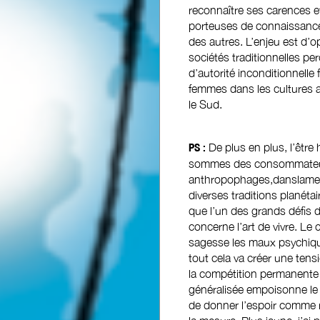
reconnaître ses carences et
porteuses de connaissances, 
des autres. L’enjeu est d’o
sociétés traditionnelles pe
d’autorité inconditionnelle 
femmes dans les cultures 
le Sud.
PS :
De plus en plus, l’êtr
sommes des consommateur
anthropophages,danslamesu
diverses traditions planéta
que l’un des grands défis 
concerne l’art de vivre. L
sagesse les maux psychique
tout cela va créer une ten
la compétition permanente i
généralisée empoisonne le s
de donner l’espoir comme ré