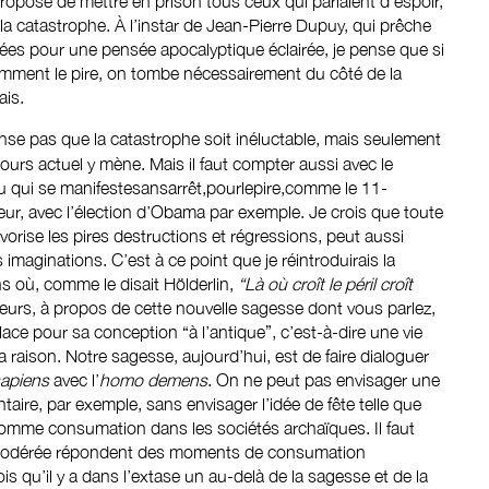
 proposé de mettre en prison tous ceux qui parlaient d’espoir,
la catastrophe. À l’instar de Jean-Pierre Dupuy, qui prêche
ées pour une pensée apocalyptique éclairée, je pense que si
mment le pire, on tombe nécessairement du côté de la
ais.
ense pas que la catastrophe soit inéluctable, mais seulement
 cours actuel y mène. Mais il faut compter aussi avec le
u qui se manifestesansarrêt,pourlepire,comme le 11-
eur, avec l’élection d’Obama par exemple. Je crois que toute
avorise les pires destructions et régressions, peut aussi
es imaginations. C’est à ce point que je réintroduirais la
s où, comme le disait Hölderlin,
“Là où croît le péril croît
lleurs, à propos de cette nouvelle sagesse dont vous parlez,
 place pour sa conception “à l’antique”, c’est-à-dire une vie
a raison. Notre sagesse, aujourd’hui, est de faire dialoguer
apiens
avec l’
homo demens
. On ne peut pas envisager une
taire, par exemple, sans envisager l’idée de fête telle que
 comme consumation dans les sociétés archaïques. Il faut
odérée répondent des moments de consumation
ois qu’il y a dans l’extase un au-delà de la sagesse et de la