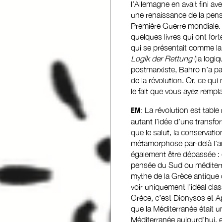
l’Allemagne en avait fini av
une renaissance de la pens
Première Guerre mondiale. 
quelques livres qui ont fo
qui se présentait comme l
Logik der Rettung
(la logi
postmarxiste, Bahro n’a pa
de la révolution. Or, ce qu
le fait que vous ayez rempl
EM
: La révolution est tabl
autant l’idée d’une transfor
que le salut, la conservati
métamorphose par-delà l’an
également être dépassée : 
pensée du Sud ou méditerra
mythe de la Grèce antique
voir uniquement l’idéal clas
Grèce, c’est Dionysos et Ap
que la Méditerranée était 
Méditerranée aujourd’hui, 