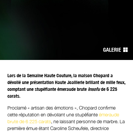
Navigation
de
l’article
GALERIE
Lors de la Semaine Haute Couture, la maison Chopard a
dévoilé une présentation Haute Joaillerie brillant de mille feux,
comptant une stupéfiante émeraude brute
Insofu
de 6 225
carats.
Proclamé « artisan des émotions », Chopard confirme
cette réputation en dévoilant une stupéfiante
émeraude
brute de 6 225 carats
, ne laissant personne de marbre. La
première émue étant Caroline Scheufele, directrice