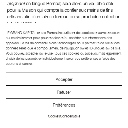
éléphant
en langue Bemba) sera alors un véritable défi
pour la Maison qui compte la confier aux mains de fins
artisans afin d’en faire le terreau de sa prochaine collection
Haute Joaillerie.
LE GRAND KAPITAL et ses
Partenaires
utilisent des cookies et autres traceurs
Un exercice auquel la maison s’est déjà livrée en 2017
sur ce site internet pour pour stocker et/ou accéder aux informations des
avec un diamant de 342 carats nommé
Queen of
appareils. Le fait de consentir à ces technologies nous permettra de traiter des
Kalahari
, rapport au désert africain où il a été trouvé. Une
données telles que le comportement de navigation ou les ID uniques sur ce site.
Vous pouvez accepter ou refuser tous ces cookies ou traceurs, mais également
aventure extraordinaire qui a donné naissance à
choisir de les paramétrer individuellement selon vos préférences à l’aide des
l’incroyable parure
Garden Of Kalahari
conçue à partir de
boutons ci-contre.
cette pierre d’exception. Un franc succès que la maison
familiale compte bien réitérer avec
Insofu
, qui représente
Accepter
un challenge encore plus grand du fait de sa taille, de sa
couleur et de sa fragilité. La Maison se donne une année
Refuser
pour nous présenter en 2023 les joyaux finaux de ce
travail millénaire de la Terre.
Préférences
Autre star de la présentation, un diamant rose de 10,33
Cookies
Confidentialité
carats que la maison a baptisté
Rose De Caroline
.
Premier bijou nommé en hommage à la directrice